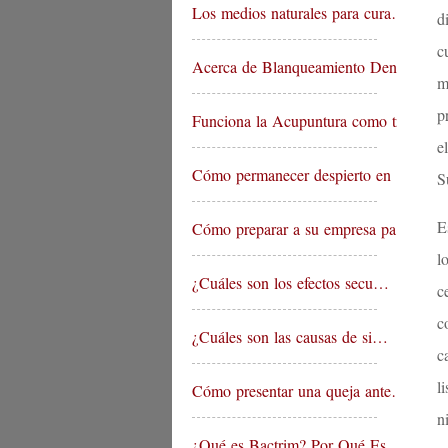
Los medios naturales para cura…
d
c
Acerca de Blanqueamiento Denta…
m
p
Funciona la Acupuntura como tr…
e
Cómo permanecer despierto en …
S
E
Cómo preparar a su empresa pa…
l
¿Cuáles son los efectos secu…
c
c
¿Cuáles son las causas de si…
c
l
Cómo presentar una queja ante…
n
¿Qué es Bactrim? Por Qué Es…