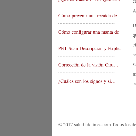
c
A
Cómo prevenir una recaída de…
D
Cómo configurar una manta de …
q
c
PET Scan Descripción y Explic…
s
s
Corrección de la visión Ciru…
m
¿Cuáles son los signos y sí…
c
© 2017 salud.fdctimes.com Todos los de