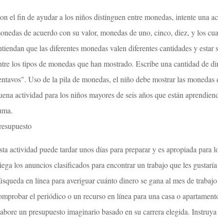
on el fin de ayudar a los niños distinguen entre monedas, intente una a
onedas de acuerdo con su valor, monedas de uno, cinco, diez, y los cua
ntiendan que las diferentes monedas valen diferentes cantidades y estar
ntre los tipos de monedas que han mostrado. Escribe una cantidad de din
entavos". Uso de la pila de monedas, el niño debe mostrar las monedas
uena actividad para los niños mayores de seis años que están aprendien
uma.
resupuesto
sta actividad puede tardar unos días para preparar y es apropiada para 
riega los anuncios clasificados para encontrar un trabajo que les gustaría
úsqueda en línea para averiguar cuánto dinero se gana al mes de traba
omprobar el periódico o un recurso en línea para una casa o apartamento
labore un presupuesto imaginario basado en su carrera elegida. Instruya 