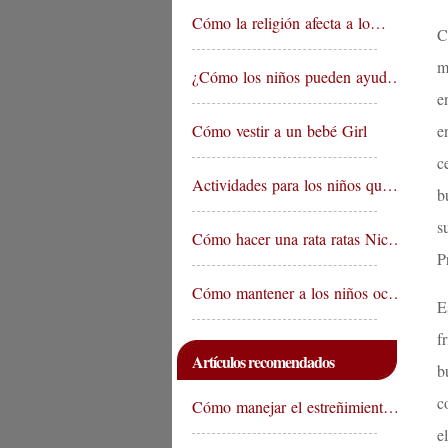
Cómo la religión afecta a lo…
C
m
¿Cómo los niños pueden ayud…
e
Cómo vestir a un bebé Girl
e
c
Actividades para los niños qu…
b
s
Cómo hacer una rata ratas Nic…
P
Cómo mantener a los niños oc…
E
f
Artículos recomendados
b
c
Cómo manejar el estreñimient…
e