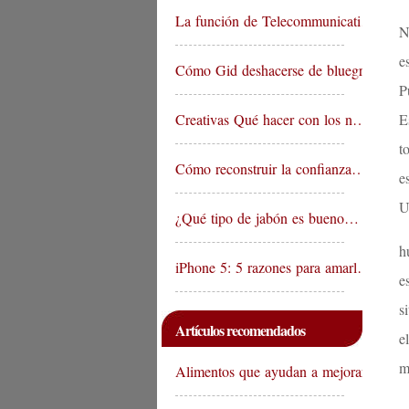
La función de Telecommunicati…
N
e
Cómo Gid deshacerse de bluegr…
P
Creativas Qué hacer con los n…
E
t
Cómo reconstruir la confianza…
e
U
¿Qué tipo de jabón es bueno…
h
iPhone 5: 5 razones para amarl…
e
s
Artículos recomendados
e
m
Alimentos que ayudan a mejorar…