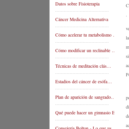
Datos sobre Fisioterapia
C
.
Cáncer Medicina Alternativa
v
Cómo acelerar tu metabolismo …
l
m
Cómo modificar un reclinable …
s
a
Técnicas de meditación clás…
P
Estadios del cáncer de esófa…
Plan de aparición de sangrado…
p
d
Qué puede hacer un gimnasio E…
d
a
Consejería Bolton - Lo que us…