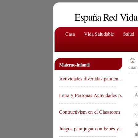
España Red Vida
Casa
Vida Saludable
Salud
Materno-Infantil
cuan
Actividades divertidas para en…
A
Letra y Personas Actividades p…
s
Contructivism en el Classroom
s
t
Juegos para jugar con bebés y…
n