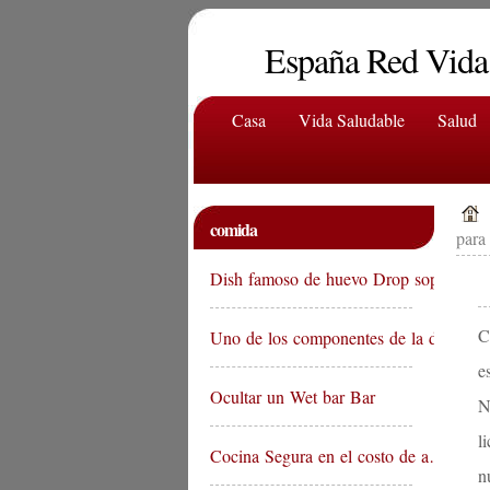
España Red Vida
Casa
Vida Saludable
Salud
comida
para
Dish famoso de huevo Drop sopa…
C
Uno de los componentes de la d…
e
Ocultar un Wet bar Bar
N
l
Cocina Segura en el costo de a…
n