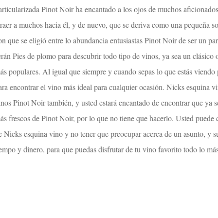
articularizada Pinot Noir ha encantado a los ojos de muchos aficionados 
traer a muchos hacia él, y de nuevo, que se deriva como una pequeña s
on que se eligió entre lo abundancia entusiastas Pinot Noir de ser un pa
erán Pies de plomo para descubrir todo tipo de vinos, ya sea un clásico o
ás populares. Al igual que siempre y cuando sepas lo que estás viendo p
ara encontrar el vino más ideal para cualquier ocasión. Nicks esquina v
inos Pinot Noir también, y usted estará encantado de encontrar que ya s
ás frescos de Pinot Noir, por lo que no tiene que hacerlo. Usted pued
e Nicks esquina vino y no tener que preocupar acerca de un asunto, y su 
iempo y dinero, para que puedas disfrutar de tu vino favorito todo lo más