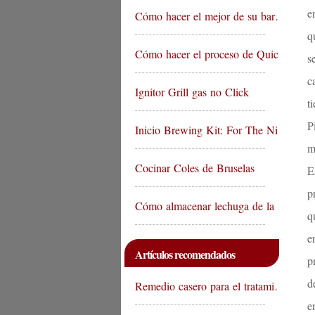
e
Cómo hacer el mejor de su bar…
q
Cómo hacer el proceso de Quic…
s
c
Ignitor Grill gas no Click
t
P
Inicio Brewing Kit: For The Ni…
m
Cocinar Coles de Bruselas
E
p
Cómo almacenar lechuga de la …
q
e
Artículos recomendados
p
d
Remedio casero para el tratami…
e