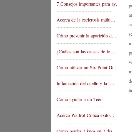
7 Consejos importantes para ay…
p
a
Acerca de la esclerosis múlti…
c
s
Cómo prevenir la aparición d…
m
¿Cuáles son las causas de lo…
p
v
Cómo utilizar un Six Point Gu…
m
d
Inflamación del cuello y la t…
t
Cómo ayudar a un Teen
Acerca Wartrol Crítica éxito…
Cómo perder 7 kilos en 7 día…