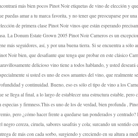
ncontrará más bien pocos Pinot Noir etiquetas de vino de elección y qu
ue puedas amar a tu marca favorita, y no tener que preocuparse por una
elección de primera clase Pinot Noir vinos que están esperando precisa
asa. La Donum Estate Grown 2005 Pinot Noir Carneros es un excepcion
iene más seguidores, así, y por una buena tierra. Si se encuentra a sólo
inot Noir bien, que desafiante que tenga que probar en este clásico Ca
aravillosamente delicioso vino tiene a todos hablando, y usted deseará c
specialmente si usted es uno de esos amantes del vino, que realmente se
rofundidad y continuidad. Bueno, eso es sólo el tipo de vino a los Car
ue se llega al final, a lo largo de establecer una estructura estable, pe
n especias y firmness.This es uno de los de verdad, bien profunda , Pin
remio, pero ¿cómo hacer frente a quedarse tan ponderados y centrado? B
el negro cereza, ciruela, sabores sasafrás y cola; surcando un sentido c
ntrega de más con cada sorbo, surgiendo y creciendo en su altura a med