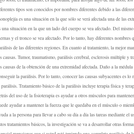
iferentes tipos son conocidos por nombres diferentes debido a las difere
onoplejía es una situación en la que sólo se verá afectada una de las ex
s una situación en la que un lado del cuerpo se vea afectado. Del mismo 
iernas y el tronco se vea afectado. Por lo tanto, hay diferentes nombres q
arálisis de las diferentes regiones. En cuanto al tratamiento, la mejor mane
as causas. Tumor, traumatismo, parálisis cerebral, esclerosis múltiple y 
as causas de la obtención de una extremidad afectada. Daño a la médula 
onseguir la parálisis. Por lo tanto, conocer las causas subyacentes es lo
a parálisis. Tratamiento básico de la parálisis incluye terapia física y ter
etrás del uso de la fisioterapia es ayudar a otros músculos para mantener
uede ayudar a mantener la fuerza que le quedaba en el músculo o miemb
yuda a la persona para llevar a cabo su día a día las tareas mediante el u
stos tratamientos básicos, la investigación se va a desarrollar otras forma
sencial mencionar que si usted está teniendo una completa parálisis de la