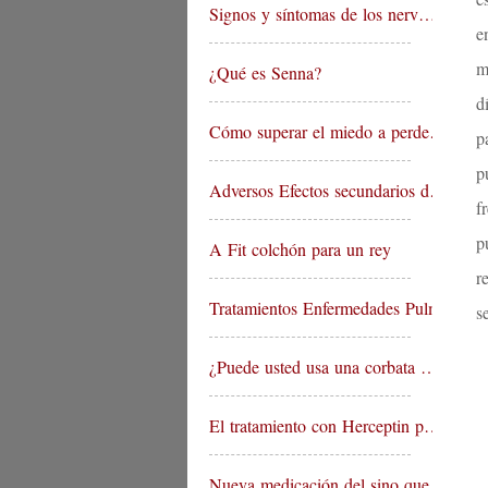
Signos y síntomas de los nerv…
e
m
¿Qué es Senna?
d
Cómo superar el miedo a perde…
p
p
Adversos Efectos secundarios d…
f
p
A Fit colchón para un rey
r
Tratamientos Enfermedades Pulm…
s
¿Puede usted usa una corbata …
El tratamiento con Herceptin p…
Nueva medicación del sino que…