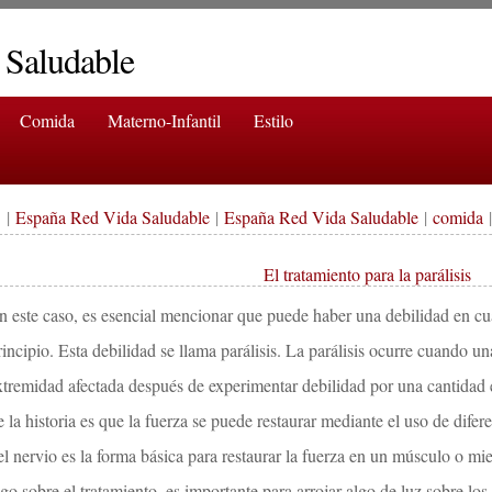
 Saludable
Comida
Materno-Infantil
Estilo
|
España Red Vida Saludable
|
España Red Vida Saludable
|
comida
|
El tratamiento para la parálisis
n este caso, es esencial mencionar que puede haber una debilidad en cu
rincipio. Esta debilidad se llama parálisis. La parálisis ocurre cuando una
xtremidad afectada después de experimentar debilidad por una cantidad 
e la historia es que la fuerza se puede restaurar mediante el uso de dife
el nervio es la forma básica para restaurar la fuerza en un músculo o 
lgo sobre el tratamiento, es importante para arrojar algo de luz sobre los 