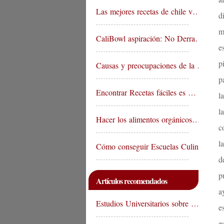
Las mejores recetas de chile v…
d
m
CaliBowl aspiración: No Derra…
e
p
Causas y preocupaciones de la …
p
Encontrar Recetas fáciles es …
l
l
Hacer los alimentos orgánicos…
c
l
Cómo conseguir Escuelas Culin…
d
p
Artículos recomendados
a
Estudios Universitarios sobre …
e
e