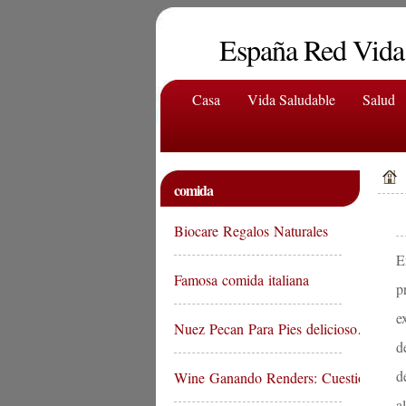
España Red Vida
Casa
Vida Saludable
Salud
comida
Biocare Regalos Naturales
E
Famosa comida italiana
p
e
Nuez Pecan Para Pies delicioso…
d
d
Wine Ganando Renders: Cuestion…
a