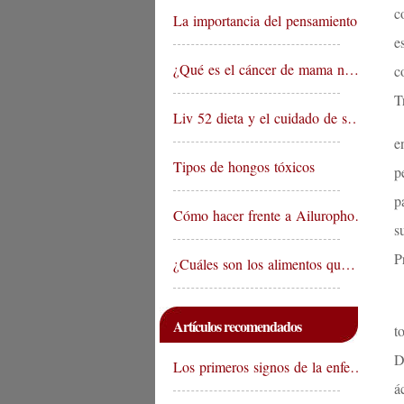
c
La importancia del pensamiento…
e
¿Qué es el cáncer de mama n…
c
T
Liv 52 dieta y el cuidado de s…
e
Tipos de hongos tóxicos
p
p
Cómo hacer frente a Ailuropho…
s
P
¿Cuáles son los alimentos qu…
Artículos recomendados
t
D
Los primeros signos de la enfe…
á