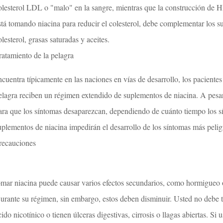
olesterol LDL o "malo" en la sangre, mientras que la construcción de H
stá tomando niacina para reducir el colesterol, debe complementar los s
olesterol, grasas saturadas y aceites.
ratamiento de la pelagra
ncuentra típicamente en las naciones en vías de desarrollo, los pacientes
elagra reciben un régimen extendido de suplementos de niacina. A pesa
ara que los síntomas desaparezcan, dependiendo de cuánto tiempo los s
uplementos de niacina impedirán el desarrollo de los síntomas más pelig
recauciones
omar niacina puede causar varios efectos secundarios, como hormigueo o
urante su régimen, sin embargo, estos deben disminuir. Usted no debe to
cido nicotínico o tienen úlceras digestivas, cirrosis o llagas abiertas. Si 