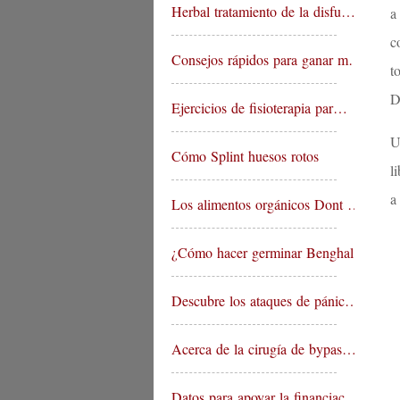
Herbal tratamiento de la disfu…
a
c
Consejos rápidos para ganar m…
t
D
Ejercicios de fisioterapia par…
U
Cómo Splint huesos rotos
l
a
Los alimentos orgánicos Dont …
¿Cómo hacer germinar Benghal…
Descubre los ataques de pánic…
Acerca de la cirugía de bypas…
Datos para apoyar la financiac…