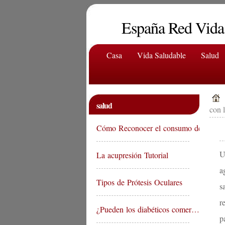
España Red Vida
Casa
Vida Saludable
Salud
salud
con 
Cómo Reconocer el consumo de …
U
La acupresión Tutorial
a
Tipos de Prótesis Oculares
s
r
¿Pueden los diabéticos comer…
p