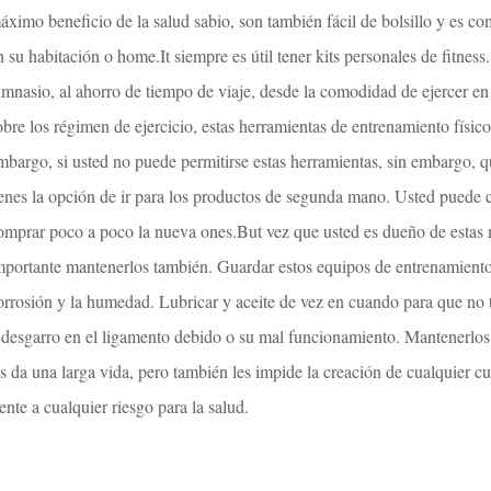
áximo beneficio de la salud sabio, son también fácil de bolsillo y es c
n su habitación o home.It siempre es útil tener kits personales de fitnes
imnasio, al ahorro de tiempo de viaje, desde la comodidad de ejercer en 
obre los régimen de ejercicio, estas herramientas de entrenamiento físic
mbargo, si usted no puede permitirse estas herramientas, sin embargo, qu
ienes la opción de ir para los productos de segunda mano. Usted puede 
omprar poco a poco la nueva ones.But vez que usted es dueño de estas m
mportante mantenerlos también. Guardar estos equipos de entrenamiento 
orrosión y la humedad. Lubricar y aceite de vez en cuando para que no t
 desgarro en el ligamento debido o su mal funcionamiento. Mantenerlos
es da una larga vida, pero también les impide la creación de cualquier cu
rente a cualquier riesgo para la salud.