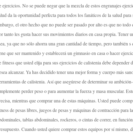
e ejercicios. No se puede negar que la mezcla de estos engranajes ejercic
alud da la oportunidad perfecta para todos los fanáticos de la salud para
mbargo, el otro hecho que no puede ser pasado por alto es que no todo e
or tanto les gusta hacer sus movimientos diarios en casa propia. Tener 
dea, ya que no sólo ahorra una gran cantidad de tiempo, pero también s 
iene que ser mantenido y establecerá un gimnasio en casa o hacer ejercic
e fitness que usted elija para sus ejercicios de calistenia debe depender 
esea alcanzar. Ya has decidido tener una mejor forma y cuerpo más sano
erramientas de calistenia. Así que asegúrese de determinar su ambición-s
implemente perder peso o para aumentar la fuerza y ​​masa muscular. Esto
recisa, mientras que comprar una de estas máquinas. Usted puede compr
itness de pesas libres, juegos de pesas y máquinas de contracción para 
bdominales, tablas abdominales, rockeros, o cintas de correr, en funció
resupuesto. Cuando usted quiere comprar estos equipos por sí mismo, deb