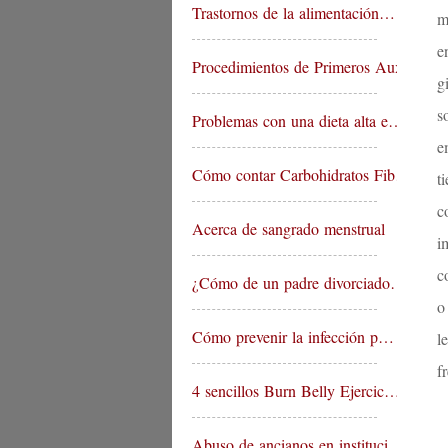
Trastornos de la alimentación…
m
e
Procedimientos de Primeros Aux…
g
s
Problemas con una dieta alta e…
e
Cómo contar Carbohidratos Fib…
t
c
Acerca de sangrado menstrual
i
c
¿Cómo de un padre divorciado…
o
Cómo prevenir la infección p…
l
f
4 sencillos Burn Belly Ejercic…
Abuso de ancianos en instituci…