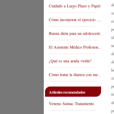
d
Cuidado a Largo Plazo y Papel …
s
Cómo incorporar el ejercicio …
e
p
Buena dieta para un adolescent…
i
t
El Asistente Médico Profesion…
d
¿Qué es una araña violín?
d
h
Cómo tratar la diarrea con me…
s
p
Artículos recomendados
f
a
Veneno Sumac Tratamiento
p