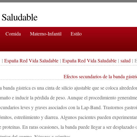
 Saludable
Comida
Materno-Infantil
Estilo
|
España Red Vida Saludable
|
España Red Vida Saludable
|
salud
| E
Efectos secundarios de la banda gástri
a banda gástrica es una cinta de silicio ajustable que se coloca alrededo
amaño e inducir la pérdida de peso. Aunque el procedimiento generalmen
ecundarios leves y graves asociados con la Lap-Band. Trastornos gastroi
ómitos, estreñimiento y diarrea. Algunos pacientes pueden experimentar
e proteínas. En raras ocasiones, la banda puede llegar a ser desplazado 
nterior del cuerpo. Náuseas y vómitos