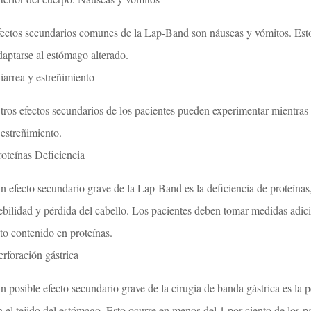
fectos secundarios comunes de la Lap-Band son náuseas y vómitos. Esto 
daptarse al estómago alterado.
iarrea y estreñimiento
tros efectos secundarios de los pacientes pueden experimentar mientras 
 estreñimiento.
roteínas Deficiencia
n efecto secundario grave de la Lap-Band es la deficiencia de proteínas,
ebilidad y pérdida del cabello. Los pacientes deben tomar medidas adic
lto contenido en proteínas.
erforación gástrica
n posible efecto secundario grave de la cirugía de banda gástrica es la p
n el tejido del estómago. Esto ocurre en menos del 1 por ciento de los pa