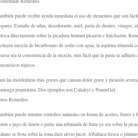
omemade Remedies
ambién puede recibir ayuda inmediata el uso de elementos que son fáci
ogares. Esmalte de uñas, desodorante, miel, pasta de dientes, vinagre, al
oloca directamente sobre la picadura limitará picazón e hinchazón. Re
ncluyen mezcla de bicarbonato de sodio con agua, la aspirina triturada 
ruesa sea la consistencia de la mezcla, más fácil que la pasta se adhiere
nestésicos tópicos
ara las mordeduras más graves que causan dolor grave y picazón severa
ontenga pramoxina. Dos ejemplos son Caladryl y PrameGel.
tros Remedios
ambién puede intentar remedios naturales en forma de aceites, frutos y h
imón o jugo de limón o pulse una rebanada de fruta ya sea sobre la picad
látano se frota sobre la zona dará alivio picor. Albahaca fresca o plátano