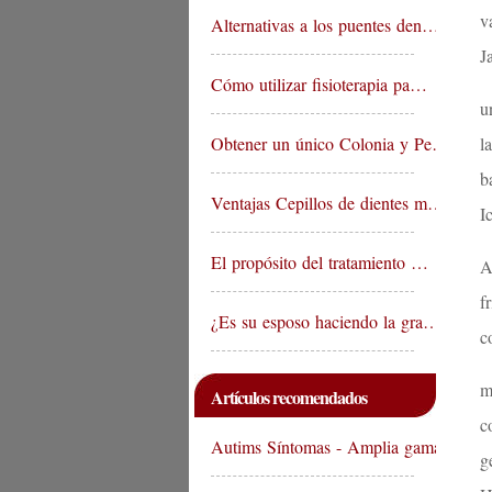
v
Alternativas a los puentes den…
J
Cómo utilizar fisioterapia pa…
u
Obtener un único Colonia y Pe…
l
b
Ventajas Cepillos de dientes m…
I
El propósito del tratamiento …
A
f
¿Es su esposo haciendo la gra…
c
m
Artículos recomendados
c
Autims Síntomas - Amplia gama…
g