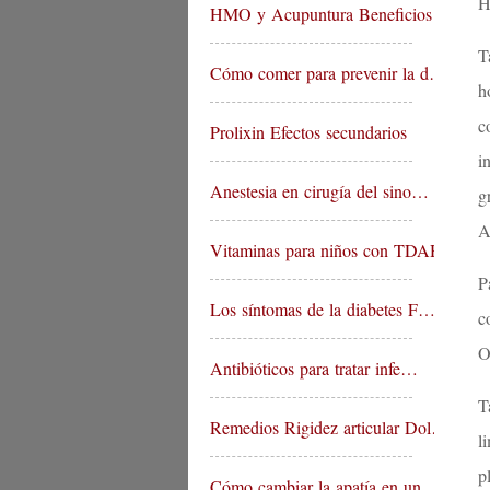
H
HMO y Acupuntura Beneficios In…
T
Cómo comer para prevenir la d…
h
c
Prolixin Efectos secundarios
i
Anestesia en cirugía del sino…
g
A
Vitaminas para niños con TDAH…
P
Los síntomas de la diabetes F…
c
O
Antibióticos para tratar infe…
T
Remedios Rigidez articular Dol…
l
p
Cómo cambiar la apatía en un…