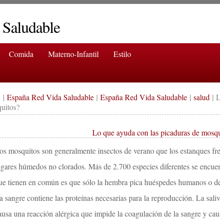
 Saludable
Comida
Materno-Infantil
Estilo
|
España Red Vida Saludable
|
España Red Vida Saludable
|
salud
| L
uitos?
Lo que ayuda con las picaduras de mosqu
os mosquitos son generalmente insectos de verano que los estanques fre
ugares húmedos no clorados. Más de 2.700 especies diferentes se encue
ue tienen en común es que sólo la hembra pica huéspedes humanos o de
a sangre contiene las proteínas necesarias para la reproducción. La sali
ausa una reacción alérgica que impide la coagulación de la sangre y ca