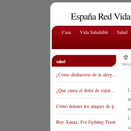
España Red Vida
Casa
Vida Saludable
Salud
salud
mosq
¿Cómo deshacerse de la alerg…
L
¿Qué causa el dolor de espal…
l
Cómo detener los ataques de p…
q
L
Buy Xanax: For Fighting Trasto…
c