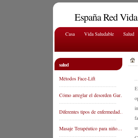
España Red Vida
Casa
Vida Saludable
Salud
salud
Métodos Face-Lift
E
Cómo arreglar el desorden Gar…
o
i
Diferentes tipos de enfermedad…
f
u
Masaje Terapéutico para niño…
C