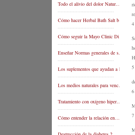
Todo el alivio del dolor Natur…
r
r
Cómo hacer Herbal Bath Salt b…
4
Cómo seguir la Mayo Clinic Di…
S
h
Enseñar Normas generales de s…
H
5
Los suplementos que ayudan a l…
d
Los medios naturales para venc…
6
Tratamiento con oxígeno hiper…
M
7
Cómo entender la relación en…
M
Destrucción de la diabetes 2