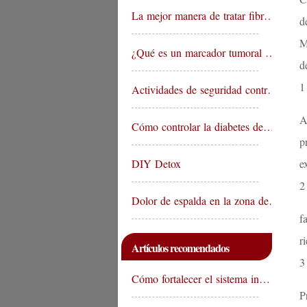
La mejor manera de tratar fibr…
d
M
¿Qué es un marcador tumoral …
d
1
Actividades de seguridad contr…
A
Cómo controlar la diabetes de…
p
DIY Detox
e
2
Dolor de espalda en la zona de…
f
r
Artículos recomendados
3
Cómo fortalecer el sistema in…
P