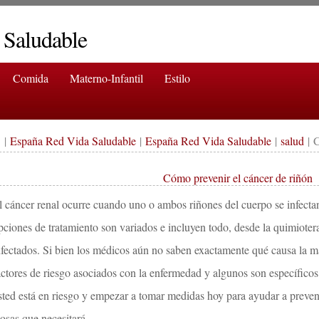
 Saludable
Comida
Materno-Infantil
Estilo
|
España Red Vida Saludable
|
España Red Vida Saludable
|
salud
| C
Cómo prevenir el cáncer de riñón
l cáncer renal ocurre cuando uno o ambos riñones del cuerpo se infecta
pciones de tratamiento son variados e incluyen todo, desde la quimiotera
nfectados. Si bien los médicos aún no saben exactamente qué causa la may
actores de riesgo asociados con la enfermedad y algunos son específicos 
sted está en riesgo y empezar a tomar medidas hoy para ayudar a preveni
osas que necesitará