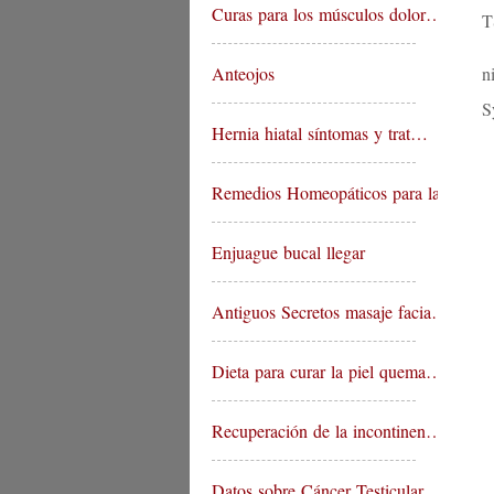
Curas para los músculos dolor…
T
Anteojos
n
S
Hernia hiatal síntomas y trat…
Remedios Homeopáticos para la…
Enjuague bucal llegar
Antiguos Secretos masaje facia…
Dieta para curar la piel quema…
Recuperación de la incontinen…
Datos sobre Cáncer Testicular…