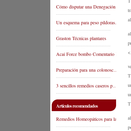
T
Cómo disputar una Denegación…
t
a
Un esquema para peso píldoras…
a
Graston Técnicas plantares
p
<
Acai Force bombo Comentario Ma…
v
Preparación para una colonosc…
T
u
3 sencillos remedios caseros p…
u
T
Artículos recomendados
a
Remedios Homeopáticos para la…
p