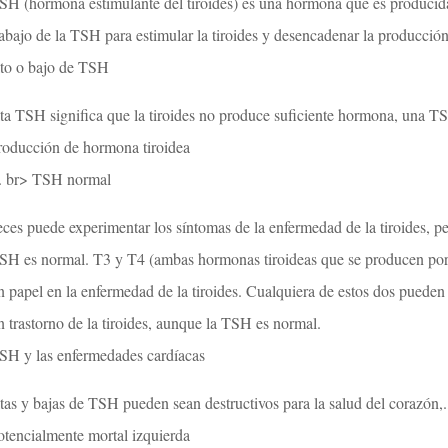
SH (hormona estimulante del tiroides) es una hormona que es producida p
rabajo de la TSH para estimular la tiroides y desencadenar la producció
lto o bajo de TSH
lta TSH significa que la tiroides no produce suficiente hormona, una T
roducción de hormona tiroidea
. br> TSH normal
eces puede experimentar los síntomas de la enfermedad de la tiroides, pe
SH es normal. T3 y T4 (ambas hormonas tiroideas que se producen por l
n papel en la enfermedad de la tiroides. Cualquiera de estos dos pueden e
n trastorno de la tiroides, aunque la TSH es normal.
SH y las enfermedades cardíacas
ltas y bajas de TSH pueden sean destructivos para la salud del corazón,.,
otencialmente mortal izquierda