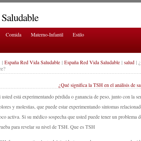
 Saludable
Comida
Materno-Infantil
Estilo
|
España Red Vida Saludable
|
España Red Vida Saludable
|
salud
| ¿
re?
¿Qué significa la TSH en el análisis de s
i usted está experimentando pérdida o ganancia de peso, junto con la se
olores y molestias, que puede estar experimentando síntomas relacionado
oco activa. Si su médico sospecha que usted puede tener un problema de
rueba para revelar su nivel de TSH. Que es TSH