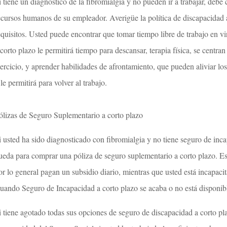
i tiene un diagnóstico de la fibromialgia y no pueden ir a trabajar, deb
ecursos humanos de su empleador. Averigüe la política de discapacidad a
equisitos. Usted puede encontrar que tomar tiempo libre de trabajo en 
 corto plazo le permitirá tiempo para descansar, terapia física, se centran
jercicio, y aprender habilidades de afrontamiento, que pueden aliviar lo
 le permitirá para volver al trabajo.
ólizas de Seguro Suplementario a corto plazo
i usted ha sido diagnosticado con fibromialgia y no tiene seguro de inca
ueda para comprar una póliza de seguro suplementario a corto plazo. Est
or lo general pagan un subsidio diario, mientras que usted está incapaci
uando Seguro de Incapacidad a corto plazo se acaba o no está disponib
i tiene agotado todas sus opciones de seguro de discapacidad a corto pla