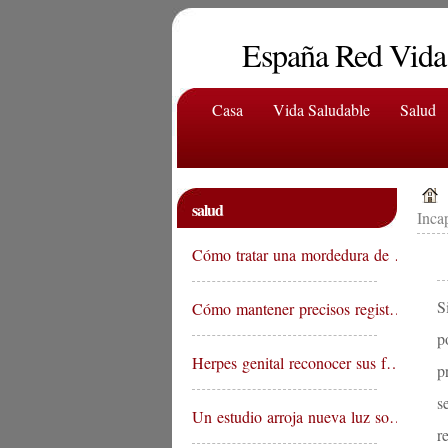
España Red Vida
Casa
Vida Saludable
Salud
salud
Inca
Cómo tratar una mordedura de …
S
Cómo mantener precisos regist…
p
Herpes genital reconocer sus f…
p
s
Un estudio arroja nueva luz so…
r