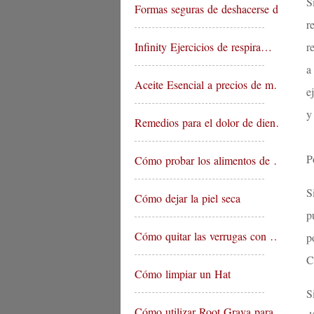
S
Formas seguras de deshacerse d…
r
Infinity Ejercicios de respira…
r
a
Aceite Esencial a precios de m…
e
y
Remedios para el dolor de dien…
P
Cómo probar los alimentos de …
S
Cómo dejar la piel seca
p
Cómo quitar las verrugas con …
p
C
Cómo limpiar un Hat
S
Cómo utilizar Root Grava para…