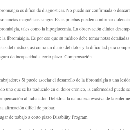
ibromialgia es difícil de diagnosticar. No puede ser confirmada o descar
esonancias magnéticas sangre. Estas pruebas pueden confirmar dolencia
ibromialgia, tales como la hipoglucemia. La observación clínica desemp
e la fibromialgia. Es por eso que su médico debe tomar notas detalladas d
otas del médico, así como un diario del dolor y la dificultad para comple
eguro de incapacidad a corto plazo. Compensación
rabajadores Si puede asociar el desarrollo de la fibromialgia a una lesió
odo uno que se ha traducido en el dolor crónico, la enfermedad puede se
ompensación al trabajador. Debido a la naturaleza evasiva de la enferm
na afirmación difícil de probar.
ugar de trabajo a corto plazo Disability Program