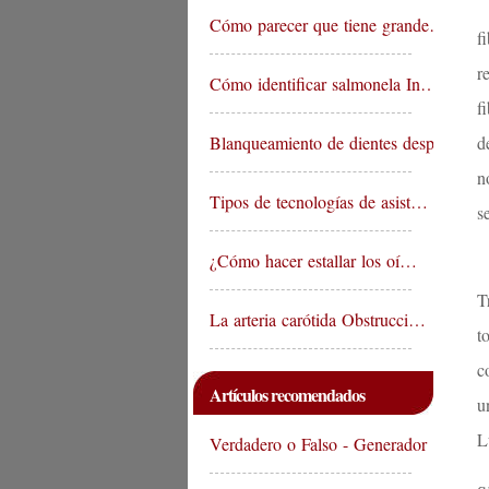
Cómo parecer que tiene grande…
f
r
Cómo identificar salmonela In…
f
Blanqueamiento de dientes desp…
d
n
Tipos de tecnologías de asist…
s
¿Cómo hacer estallar los oí…
T
La arteria carótida Obstrucci…
t
c
Artículos recomendados
u
L
Verdadero o Falso - Generador …