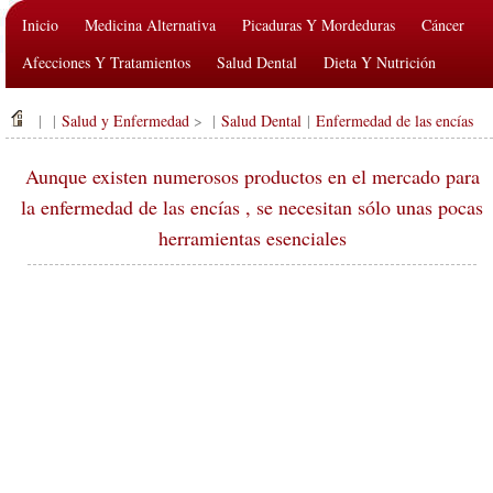
Inicio
Medicina Alternativa
Picaduras Y Mordeduras
Cáncer
Afecciones Y Tratamientos
Salud Dental
Dieta Y Nutrición
Salud De La Familia
Industria De La Salud
Salud Mental
| |
Salud y Enfermedad
> |
Salud Dental
|
Enfermedad de las encías
Salud Pública Y Seguridad
Cirugías Y Procedimientos
Salud
Aunque existen numerosos productos en el mercado para
la enfermedad de las encías , se necesitan sólo unas pocas
herramientas esenciales