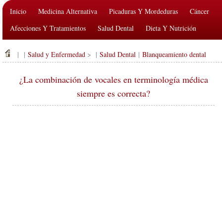
Inicio
Medicina Alternativa
Picaduras Y Mordeduras
Cáncer
Afecciones Y Tratamientos
Salud Dental
Dieta Y Nutrición
Salud De La Familia
Industria De La Salud
Salud Mental
| |
Salud y Enfermedad
> |
Salud Dental
|
Blanqueamiento dental
Salud Pública Y Seguridad
Cirugías Y Procedimientos
Salud
¿La combinación de vocales en terminología médica
siempre es correcta?