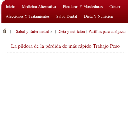
Inicio
Medicina Alternativa
Picaduras Y Mordeduras
Cáncer
Afecciones Y Tratamientos
Salud Dental
Dieta Y Nutrición
Salud De La Familia
Industria De La Salud
Salud Mental
| |
Salud y Enfermedad
> |
Dieta y nutrición
|
Pastillas para adelgazar
Salud Pública Y Seguridad
Cirugías Y Procedimientos
Salud
La píldora de la pérdida de más rápido Trabajo Peso