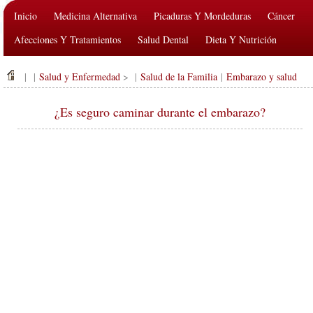
Inicio
Medicina Alternativa
Picaduras Y Mordeduras
Cáncer
Afecciones Y Tratamientos
Salud Dental
Dieta Y Nutrición
Salud De La Familia
Industria De La Salud
Salud Mental
| |
Salud y Enfermedad
> |
Salud de la Familia
|
Embarazo y salud
Salud Pública Y Seguridad
Cirugías Y Procedimientos
Salud
¿Es seguro caminar durante el embarazo?