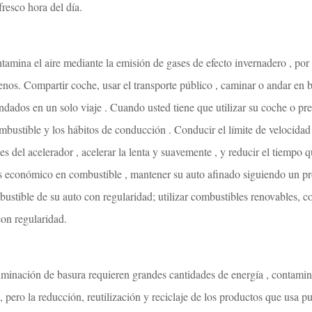
resco hora del día.
amina el aire mediante la emisión de gases de efecto invernadero , por 
nos. Compartir coche, usar el transporte público , caminar o andar en bic
ados en un solo viaje . Cuando usted tiene que utilizar su coche o pref
bustible y los hábitos de conducción . Conducir el límite de velocidad
les del acelerador , acelerar la lenta y suavemente , y reducir el tiempo 
s económico en combustible , mantener su auto afinado siguiendo un p
mbustible de su auto con regularidad; utilizar combustibles renovables, co
on regularidad.
liminación de basura requieren grandes cantidades de energía , contami
, pero la reducción, reutilización y reciclaje de los productos que usa p