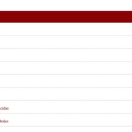
icidas
boles