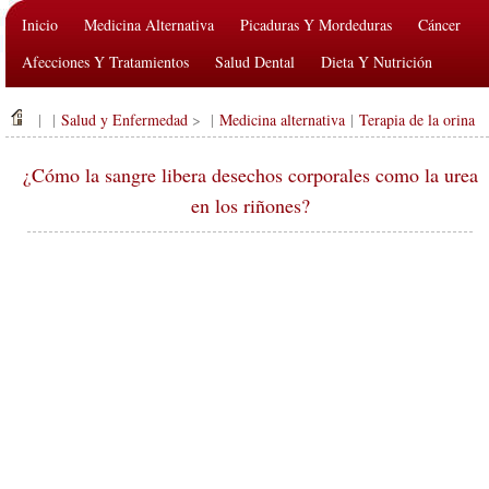
Inicio
Medicina Alternativa
Picaduras Y Mordeduras
Cáncer
Afecciones Y Tratamientos
Salud Dental
Dieta Y Nutrición
Salud De La Familia
Industria De La Salud
Salud Mental
| |
Salud y Enfermedad
> |
Medicina alternativa
|
Terapia de la orina
Salud Pública Y Seguridad
Cirugías Y Procedimientos
Salud
¿Cómo la sangre libera desechos corporales como la urea
en los riñones?