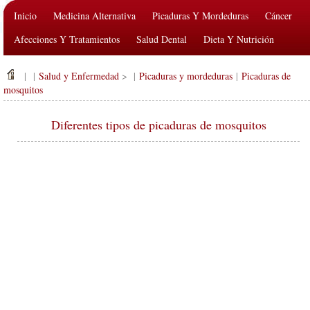
Inicio
Medicina Alternativa
Picaduras Y Mordeduras
Cáncer
Afecciones Y Tratamientos
Salud Dental
Dieta Y Nutrición
Salud De La Familia
Industria De La Salud
Salud Mental
| |
Salud y Enfermedad
> |
Picaduras y mordeduras
|
Picaduras de
Salud Pública Y Seguridad
Cirugías Y Procedimientos
Salud
mosquitos
Diferentes tipos de picaduras de mosquitos