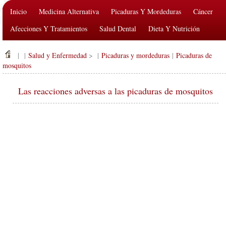
Inicio
Medicina Alternativa
Picaduras Y Mordeduras
Cáncer
Afecciones Y Tratamientos
Salud Dental
Dieta Y Nutrición
Salud De La Familia
Industria De La Salud
Salud Mental
| |
Salud y Enfermedad
> |
Picaduras y mordeduras
|
Picaduras de
Salud Pública Y Seguridad
Cirugías Y Procedimientos
Salud
mosquitos
Las reacciones adversas a las picaduras de mosquitos