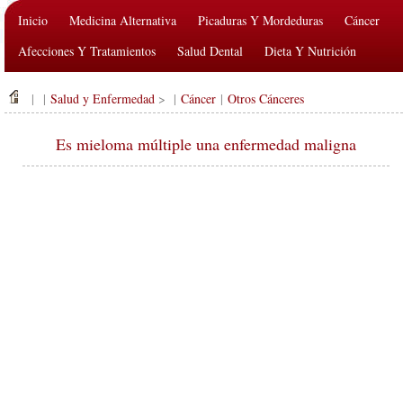
Inicio
Medicina Alternativa
Picaduras Y Mordeduras
Cáncer
Afecciones Y Tratamientos
Salud Dental
Dieta Y Nutrición
Salud De La Familia
Industria De La Salud
Salud Mental
| |
Salud y Enfermedad
> |
Cáncer
|
Otros Cánceres
Salud Pública Y Seguridad
Cirugías Y Procedimientos
Salud
Es mieloma múltiple una enfermedad maligna