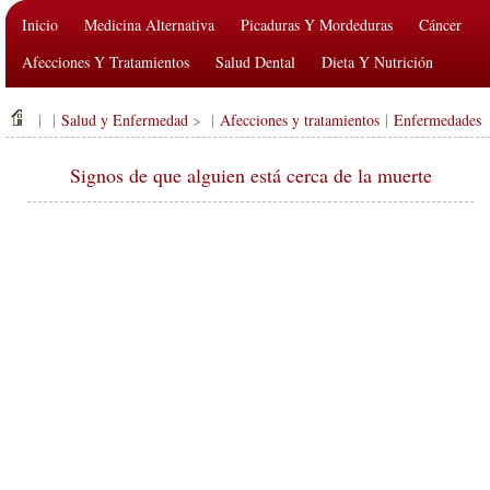
Inicio
Medicina Alternativa
Picaduras Y Mordeduras
Cáncer
Afecciones Y Tratamientos
Salud Dental
Dieta Y Nutrición
Salud De La Familia
Industria De La Salud
Salud Mental
| |
Salud y Enfermedad
> |
Afecciones y tratamientos
|
Enfermedades
Salud Pública Y Seguridad
Cirugías Y Procedimientos
Salud
Signos de que alguien está cerca de la muerte