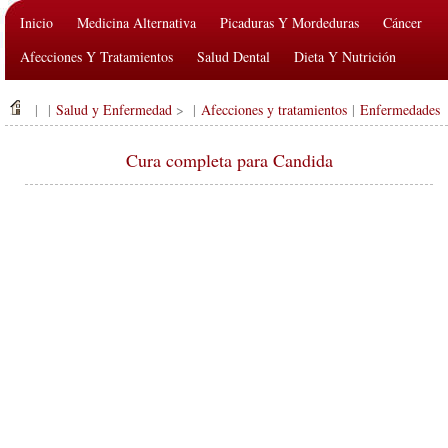
Inicio
Medicina Alternativa
Picaduras Y Mordeduras
Cáncer
Afecciones Y Tratamientos
Salud Dental
Dieta Y Nutrición
Salud De La Familia
Industria De La Salud
Salud Mental
| |
Salud y Enfermedad
> |
Afecciones y tratamientos
|
Enfermedades
Salud Pública Y Seguridad
Cirugías Y Procedimientos
Salud
Cura completa para Candida