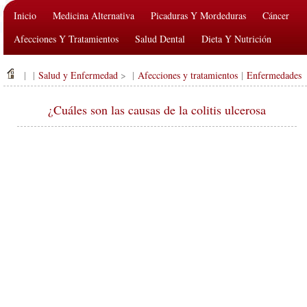
Inicio
Medicina Alternativa
Picaduras Y Mordeduras
Cáncer
Afecciones Y Tratamientos
Salud Dental
Dieta Y Nutrición
Salud De La Familia
Industria De La Salud
Salud Mental
| |
Salud y Enfermedad
> |
Afecciones y tratamientos
|
Enfermedades
Salud Pública Y Seguridad
Cirugías Y Procedimientos
Salud
¿Cuáles son las causas de la colitis ulcerosa