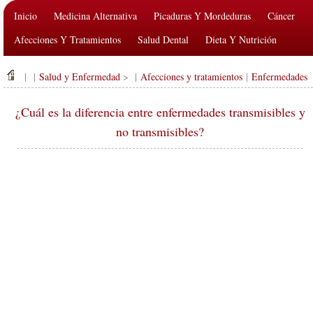
Inicio
Medicina Alternativa
Picaduras Y Mordeduras
Cáncer
Afecciones Y Tratamientos
Salud Dental
Dieta Y Nutrición
Salud De La Familia
Industria De La Salud
Salud Mental
| |
Salud y Enfermedad
> |
Afecciones y tratamientos
|
Enfermedades
Salud Pública Y Seguridad
Cirugías Y Procedimientos
Salud
¿Cuál es la diferencia entre enfermedades transmisibles y
no transmisibles?