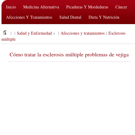
Inicio
Medicina Alternativa
Picaduras Y Mordeduras
Cáncer
Afecciones Y Tratamientos
Salud Dental
Dieta Y Nutrición
Salud De La Familia
Industria De La Salud
Salud Mental
| |
Salud y Enfermedad
> |
Afecciones y tratamientos
|
Esclerosis
Salud Pública Y Seguridad
Cirugías Y Procedimientos
Salud
múltiple
Cómo tratar la esclerosis múltiple problemas de vejiga