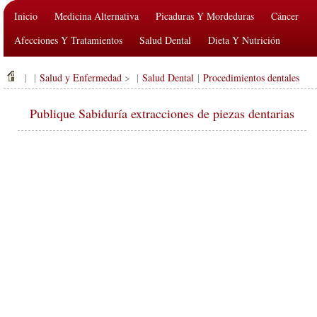
Inicio
Medicina Alternativa
Picaduras Y Mordeduras
Cáncer
Afecciones Y Tratamientos
Salud Dental
Dieta Y Nutrición
Salud De La Familia
Industria De La Salud
Salud Mental
| |
Salud y Enfermedad
> |
Salud Dental
|
Procedimientos dentales
Salud Pública Y Seguridad
Cirugías Y Procedimientos
Salud
Publique Sabiduría extracciones de piezas dentarias