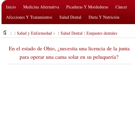
Inicio
Medicina Alternativa
Picaduras Y Mordeduras
Cáncer
Afecciones Y Tratamientos
Salud Dental
Dieta Y Nutrición
Salud De La Familia
Industria De La Salud
Salud Mental
| |
Salud y Enfermedad
> |
Salud Dental
|
Empastes dentales
Salud Pública Y Seguridad
Cirugías Y Procedimientos
Salud
En el estado de Ohio, ¿necesita una licencia de la junta
para operar una cama solar en su peluquería?