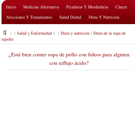
Inicio
Medicina Alternativa
Picaduras Y Mordeduras
Cáncer
Afecciones Y Tratamientos
Salud Dental
Dieta Y Nutrición
Salud De La Familia
Industria De La Salud
Salud Mental
| |
Salud y Enfermedad
> |
Dieta y nutrición
|
Dieta de la sopa de
Salud Pública Y Seguridad
Cirugías Y Procedimientos
Salud
repollo
¿Está bien comer sopa de pollo con fideos para alguien
con reflujo ácido?