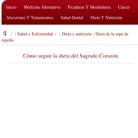
Inicio
Medicina Alternativa
Picaduras Y Mordeduras
Cáncer
Afecciones Y Tratamientos
Salud Dental
Dieta Y Nutrición
Salud De La Familia
Industria De La Salud
Salud Mental
| |
Salud y Enfermedad
> |
Dieta y nutrición
|
Dieta de la sopa de
Salud Pública Y Seguridad
Cirugías Y Procedimientos
Salud
repollo
Cómo seguir la dieta del Sagrado Corazón