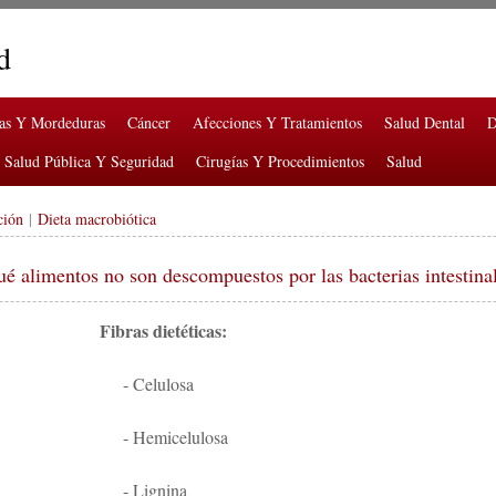
d
ras Y Mordeduras
Cáncer
Afecciones Y Tratamientos
Salud Dental
D
Salud Pública Y Seguridad
Cirugías Y Procedimientos
Salud
ción
|
Dieta macrobiótica
é alimentos no son descompuestos por las bacterias intestina
Fibras dietéticas:
- Celulosa
- Hemicelulosa
- Lignina