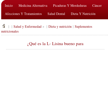
Inicio
Medicina Alternativa
Picaduras Y Mordeduras
Cáncer
Afecciones Y Tratamientos
Salud Dental
Dieta Y Nutrición
Salud De La Familia
Industria De La Salud
Salud Mental
| |
Salud y Enfermedad
> |
Dieta y nutrición
|
Suplementos
Salud Pública Y Seguridad
Cirugías Y Procedimientos
Salud
nutricionales
¿Qué es la L- Lisina bueno para