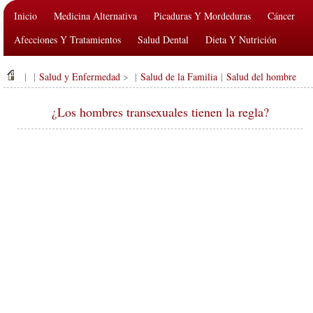
Inicio
Medicina Alternativa
Picaduras Y Mordeduras
Cáncer
Afecciones Y Tratamientos
Salud Dental
Dieta Y Nutrición
Salud De La Familia
Industria De La Salud
Salud Mental
| |
Salud y Enfermedad
> |
Salud de la Familia
|
Salud del hombre
Salud Pública Y Seguridad
Cirugías Y Procedimientos
Salud
¿Los hombres transexuales tienen la regla?