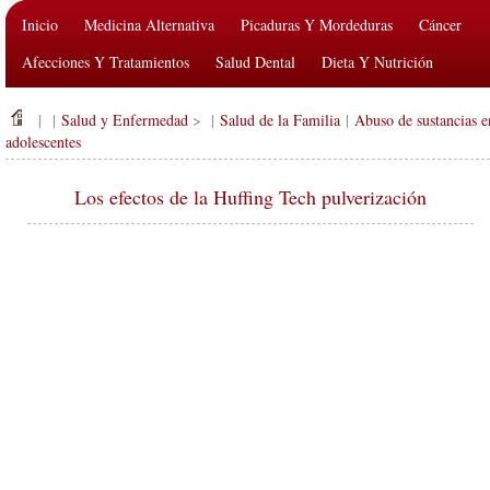
Inicio
Medicina Alternativa
Picaduras Y Mordeduras
Cáncer
Afecciones Y Tratamientos
Salud Dental
Dieta Y Nutrición
Salud De La Familia
Industria De La Salud
Salud Mental
| |
Salud y Enfermedad
> |
Salud de la Familia
|
Abuso de sustancias e
Salud Pública Y Seguridad
Cirugías Y Procedimientos
Salud
adolescentes
Los efectos de la Huffing Tech pulverización