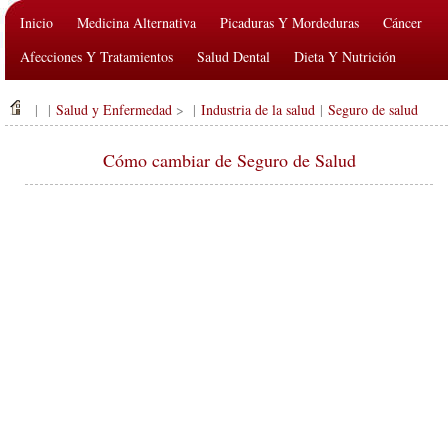
Inicio
Medicina Alternativa
Picaduras Y Mordeduras
Cáncer
Afecciones Y Tratamientos
Salud Dental
Dieta Y Nutrición
Salud De La Familia
Industria De La Salud
Salud Mental
| |
Salud y Enfermedad
> |
Industria de la salud
|
Seguro de salud
Salud Pública Y Seguridad
Cirugías Y Procedimientos
Salud
Cómo cambiar de Seguro de Salud