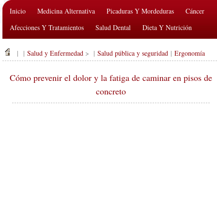
Inicio
Medicina Alternativa
Picaduras Y Mordeduras
Cáncer
Afecciones Y Tratamientos
Salud Dental
Dieta Y Nutrición
Salud De La Familia
Industria De La Salud
Salud Mental
| |
Salud y Enfermedad
> |
Salud pública y seguridad
|
Ergonomía
Salud Pública Y Seguridad
Cirugías Y Procedimientos
Salud
Cómo prevenir el dolor y la fatiga de caminar en pisos de
concreto