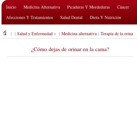
Inicio
Medicina Alternativa
Picaduras Y Mordeduras
Cáncer
Afecciones Y Tratamientos
Salud Dental
Dieta Y Nutrición
Salud De La Familia
Industria De La Salud
Salud Mental
| |
Salud y Enfermedad
> |
Medicina alternativa
|
Terapia de la orina
Salud Pública Y Seguridad
Cirugías Y Procedimientos
Salud
¿Cómo dejas de orinar en la cama?