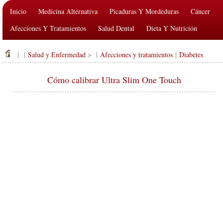
Inicio
Medicina Alternativa
Picaduras Y Mordeduras
Cáncer
Afecciones Y Tratamientos
Salud Dental
Dieta Y Nutrición
Salud De La Familia
Industria De La Salud
Salud Mental
| |
Salud y Enfermedad
> |
Afecciones y tratamientos
|
Diabetes
Salud Pública Y Seguridad
Cirugías Y Procedimientos
Salud
Cómo calibrar Ultra Slim One Touch