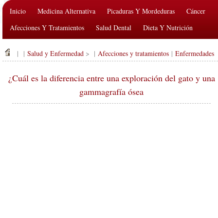
Inicio
Medicina Alternativa
Picaduras Y Mordeduras
Cáncer
Afecciones Y Tratamientos
Salud Dental
Dieta Y Nutrición
Salud De La Familia
Industria De La Salud
Salud Mental
| |
Salud y Enfermedad
> |
Afecciones y tratamientos
|
Enfermedades
Salud Pública Y Seguridad
Cirugías Y Procedimientos
Salud
¿Cuál es la diferencia entre una exploración del gato y una
gammagrafía ósea