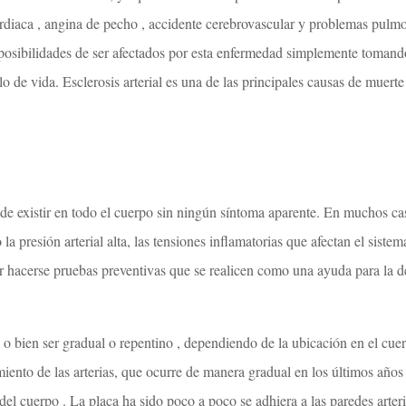
cardiaca , angina de pecho , accidente cerebrovascular y problemas pulmo
posibilidades de ser afectados por esta enfermedad simplemente toman
ilo de vida. Esclerosis arterial es una de las principales causas de muert
ede existir en todo el cuerpo sin ningún síntoma aparente. En muchos ca
o la presión arterial alta, las tensiones inflamatorias que afectan el sis
 hacerse pruebas preventivas que se realicen como una ayuda para la dete
ede o bien ser gradual o repentino , dependiendo de la ubicación en el c
amiento de las arterias, que ocurre de manera gradual en los últimos año
l cuerpo . La placa ha sido poco a poco se adhiera a las paredes arteria