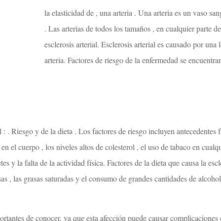
la elasticidad de , una arteria . Una arteria es un vaso s
. Las arterias de todos los tamaños , en cualquier parte d
esclerosis arterial. Esclerosis arterial es causado por una
arteria. Factores de riesgo de la enfermedad se encuentra
 : . Riesgo y de la dieta . Los factores de riesgo incluyen antecedentes fa
 el cuerpo , los niveles altos de colesterol , el uso de tabaco en cualqui
etes y la falta de la actividad física. Factores de la dieta que causa la escl
asas , las grasas saturadas y el consumo de grandes cantidades de alcohol
mportantes de conocer, ya que esta afección puede causar complicaciones