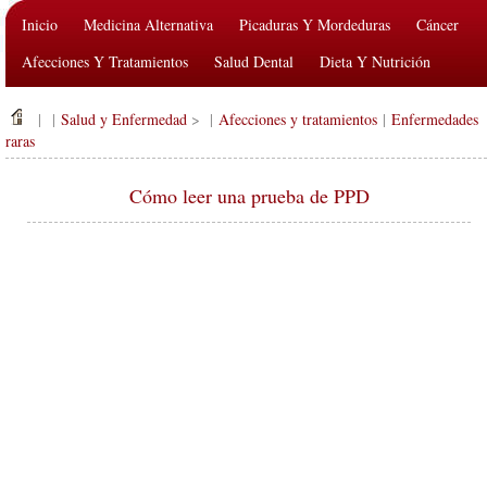
Inicio
Medicina Alternativa
Picaduras Y Mordeduras
Cáncer
Afecciones Y Tratamientos
Salud Dental
Dieta Y Nutrición
Salud De La Familia
Industria De La Salud
Salud Mental
| |
Salud y Enfermedad
> |
Afecciones y tratamientos
|
Enfermedades
Salud Pública Y Seguridad
Cirugías Y Procedimientos
Salud
raras
Cómo leer una prueba de PPD