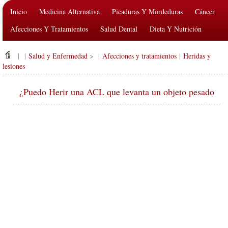
Inicio
Medicina Alternativa
Picaduras Y Mordeduras
Cáncer
Afecciones Y Tratamientos
Salud Dental
Dieta Y Nutrición
Salud De La Familia
Industria De La Salud
Salud Mental
| |
Salud y Enfermedad
> |
Afecciones y tratamientos
|
Heridas y
Salud Pública Y Seguridad
Cirugías Y Procedimientos
Salud
lesiones
¿Puedo Herir una ACL que levanta un objeto pesado