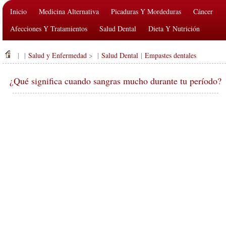
Inicio
Medicina Alternativa
Picaduras Y Mordeduras
Cáncer
Afecciones Y Tratamientos
Salud Dental
Dieta Y Nutrición
Salud De La Familia
Industria De La Salud
Salud Mental
| |
Salud y Enfermedad
> |
Salud Dental
|
Empastes dentales
Salud Pública Y Seguridad
Cirugías Y Procedimientos
Salud
¿Qué significa cuando sangras mucho durante tu período?