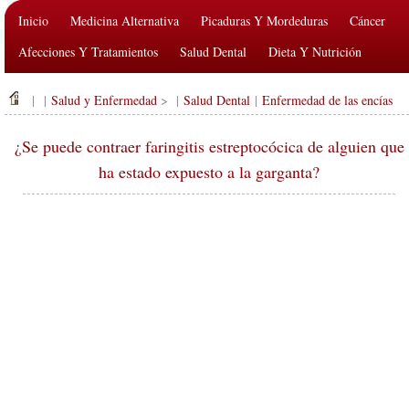
Inicio
Medicina Alternativa
Picaduras Y Mordeduras
Cáncer
Afecciones Y Tratamientos
Salud Dental
Dieta Y Nutrición
Salud De La Familia
Industria De La Salud
Salud Mental
| |
Salud y Enfermedad
> |
Salud Dental
|
Enfermedad de las encías
Salud Pública Y Seguridad
Cirugías Y Procedimientos
Salud
¿Se puede contraer faringitis estreptocócica de alguien que
ha estado expuesto a la garganta?