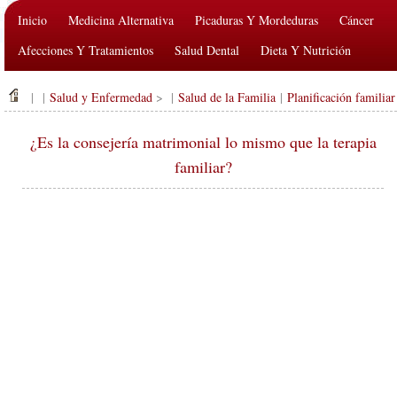
Inicio
Medicina Alternativa
Picaduras Y Mordeduras
Cáncer
Afecciones Y Tratamientos
Salud Dental
Dieta Y Nutrición
Salud De La Familia
Industria De La Salud
Salud Mental
| |
Salud y Enfermedad
> |
Salud de la Familia
|
Planificación familiar
Salud Pública Y Seguridad
Cirugías Y Procedimientos
Salud
¿Es la consejería matrimonial lo mismo que la terapia
familiar?