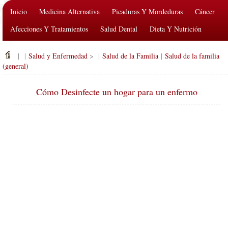
Inicio
Medicina Alternativa
Picaduras Y Mordeduras
Cáncer
Afecciones Y Tratamientos
Salud Dental
Dieta Y Nutrición
Salud De La Familia
Industria De La Salud
Salud Mental
| |
Salud y Enfermedad
> |
Salud de la Familia
|
Salud de la familia
Salud Pública Y Seguridad
Cirugías Y Procedimientos
Salud
(general)
Cómo Desinfecte un hogar para un enfermo