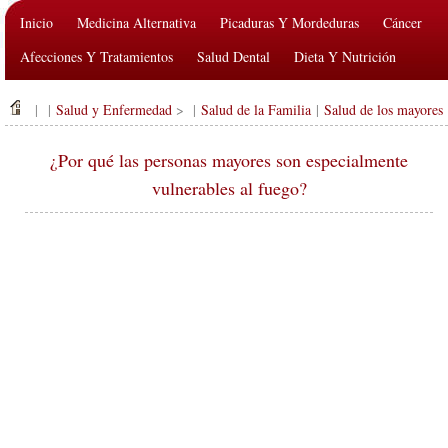
Inicio
Medicina Alternativa
Picaduras Y Mordeduras
Cáncer
Afecciones Y Tratamientos
Salud Dental
Dieta Y Nutrición
Salud De La Familia
Industria De La Salud
Salud Mental
| |
Salud y Enfermedad
> |
Salud de la Familia
|
Salud de los mayores
Salud Pública Y Seguridad
Cirugías Y Procedimientos
Salud
¿Por qué las personas mayores son especialmente
vulnerables al fuego?