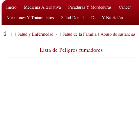
Inicio
Medicina Alternativa
Picaduras Y Mordeduras
Cáncer
Afecciones Y Tratamientos
Salud Dental
Dieta Y Nutrición
Salud De La Familia
Industria De La Salud
Salud Mental
| |
Salud y Enfermedad
> |
Salud de la Familia
|
Abuso de sustancias
Salud Pública Y Seguridad
Cirugías Y Procedimientos
Salud
Lista de Peligros fumadores