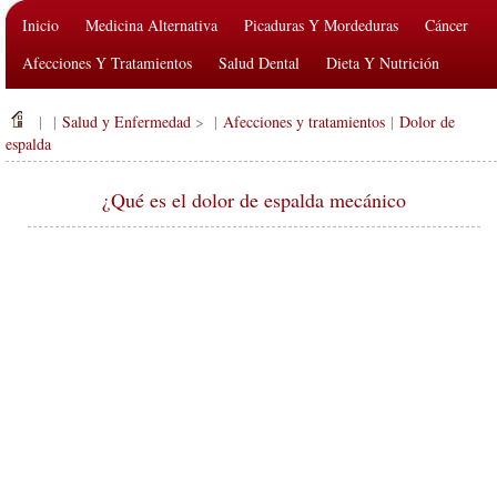
Inicio
Medicina Alternativa
Picaduras Y Mordeduras
Cáncer
Afecciones Y Tratamientos
Salud Dental
Dieta Y Nutrición
Salud De La Familia
Industria De La Salud
Salud Mental
| |
Salud y Enfermedad
> |
Afecciones y tratamientos
|
Dolor de
Salud Pública Y Seguridad
Cirugías Y Procedimientos
Salud
espalda
¿Qué es el dolor de espalda mecánico