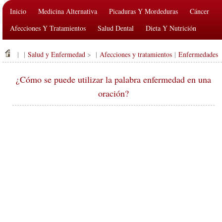
Inicio
Medicina Alternativa
Picaduras Y Mordeduras
Cáncer
Afecciones Y Tratamientos
Salud Dental
Dieta Y Nutrición
Salud De La Familia
Industria De La Salud
Salud Mental
| |
Salud y Enfermedad
> |
Afecciones y tratamientos
|
Enfermedades
Salud Pública Y Seguridad
Cirugías Y Procedimientos
Salud
¿Cómo se puede utilizar la palabra enfermedad en una
oración?