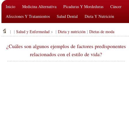
Inicio
Medicina Alternativa
Picaduras Y Mordeduras
Cáncer
Afecciones Y Tratamientos
Salud Dental
Dieta Y Nutrición
Salud De La Familia
Industria De La Salud
Salud Mental
| |
Salud y Enfermedad
> |
Dieta y nutrición
|
Dietas de moda
Salud Pública Y Seguridad
Cirugías Y Procedimientos
Salud
¿Cuáles son algunos ejemplos de factores predisponentes
relacionados con el estilo de vida?